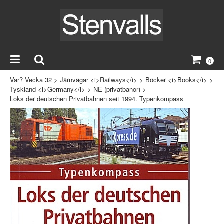
0
Var? Vecka 32
>
Järnvägar <i>Railways</i>
>
Böcker <i>Books</i>
>
Tyskland <i>Germany</i>
>
NE (privatbanor)
>
Loks der deutschen Privatbahnen seit 1994. Typenkompass