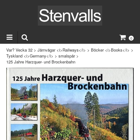
0
Var? Vecka 32
>
Järnvägar <i>Railways</i>
>
Böcker <i>Books</i>
>
Tyskland <i>Germany</i>
>
smalspår
>
125 Jahre Harzquer- und Brockenbahn