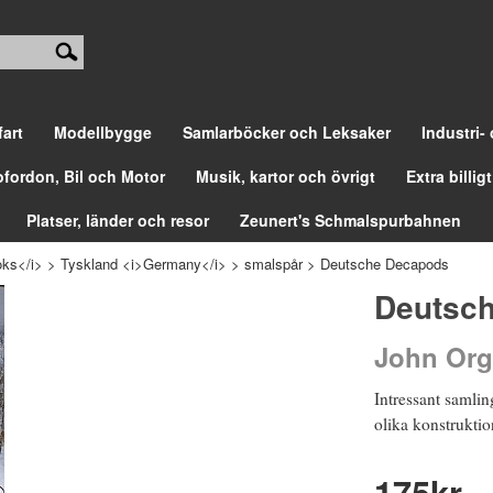
fart
Modellbygge
Samlarböcker och Leksaker
Industri-
ofordon, Bil och Motor
Musik, kartor och övrigt
Extra billigt
Platser, länder och resor
Zeunert's Schmalspurbahnen
ks</i>
>
Tyskland <i>Germany</i>
>
smalspår
>
Deutsche Decapods
Deutsc
John Or
Intressant samli
olika konstruktion
175
kr