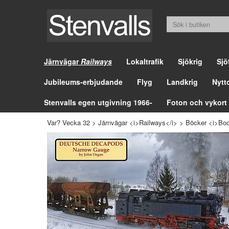
Järnvägar
Railways
Lokaltrafik
Sjökrig
Sjö
Jubileums-erbjudande
Flyg
Landkrig
Nytt
Stenvalls egen utgivning 1966-
Foton och vykort
Var? Vecka 32
>
Järnvägar <i>Railways</i>
>
Böcker <i>Boo