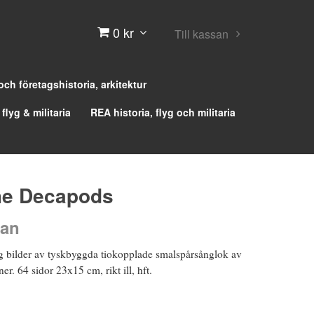
0 kr
Till kassan
 och företagshistoria, arkitektur
 flyg & militaria
REA historia, flyg och militaria
he Decapods
gan
ng bilder av tyskbyggda tiokopplade smalspårsånglok av
er. 64 sidor 23x15 cm, rikt ill, hft.