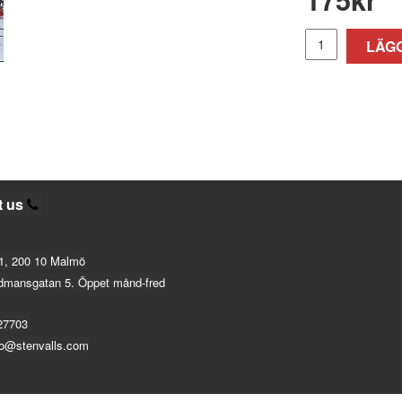
LÄGG
t us
1, 200 10 Malmö
dmansgatan 5. Öppet månd-fred
27703
fo@stenvalls.com