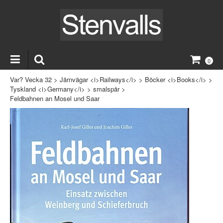
0
Var? Vecka 32
>
Järnvägar <i>Railways</i>
>
Böcker <i>Books</i>
>
Tyskland <i>Germany</i>
>
smalspår
>
Feldbahnen an Mosel und Saar