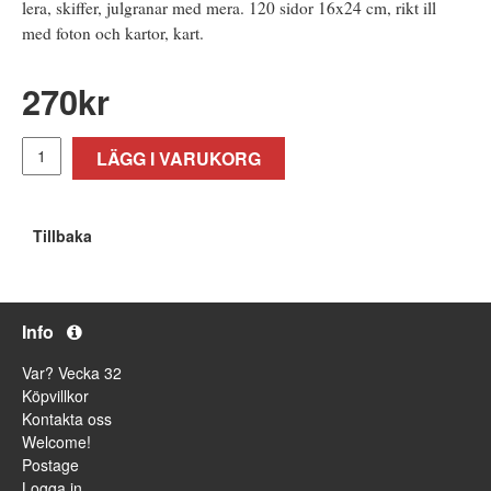
lera, skiffer, julgranar med mera. 120 sidor 16x24 cm, rikt ill
med foton och kartor, kart.
270
kr
LÄGG I VARUKORG
Tillbaka
Info
Var? Vecka 32
Köpvillkor
Kontakta oss
Welcome!
Postage
Logga in