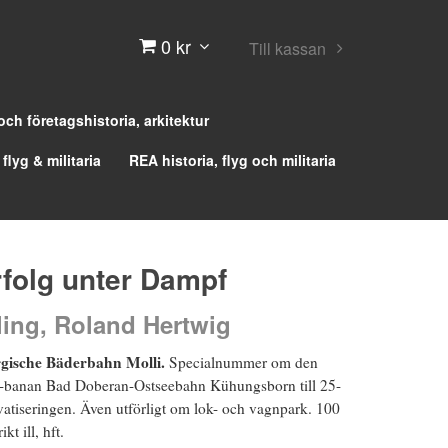
0 kr
Till kassan
 och företagshistoria, arkitektur
 flyg & militaria
REA historia, flyg och militaria
rfolg unter Dampf
ling, Roland Hertwig
gische Bäderbahn Molli.
Specialnummer om den
banan Bad Doberan-Ostseebahn Kühungsborn till 25-
ivatiseringen. Även utförligt om lok- och vagnpark. 100
kt ill, hft.