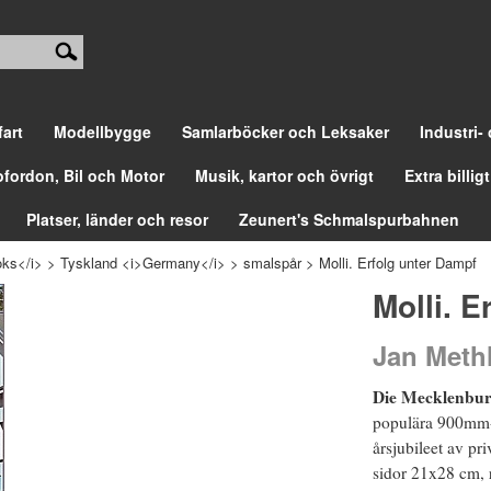
fart
Modellbygge
Samlarböcker och Leksaker
Industri-
ofordon, Bil och Motor
Musik, kartor och övrigt
Extra billigt
Platser, länder och resor
Zeunert's Schmalspurbahnen
ks</i>
>
Tyskland <i>Germany</i>
>
smalspår
>
Molli. Erfolg unter Dampf
Molli. E
Jan Meth
Die Mecklenbur
populära 900mm-
årsjubileet av pr
sidor 21x28 cm, ri