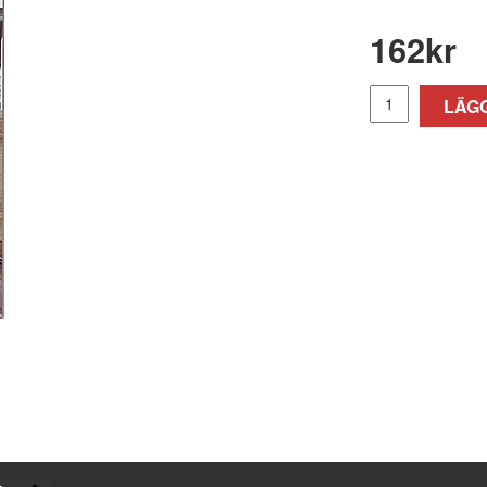
162
kr
LÄGG