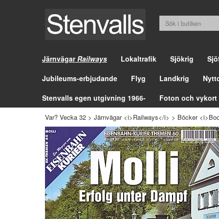
Järnvägar
Railways
Lokaltrafik
Sjökrig
Sjö
Jubileums-erbjudande
Flyg
Landkrig
Nytt
Stenvalls egen utgivning 1966-
Foton och vykort
Var? Vecka 32
>
Järnvägar <i>Railways</i>
>
Böcker <i>Boo