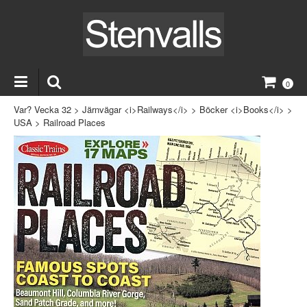
0
Var? Vecka 32
>
Järnvägar <i>Railways</i>
>
Böcker <i>Books</i>
>
USA
>
Railroad Places