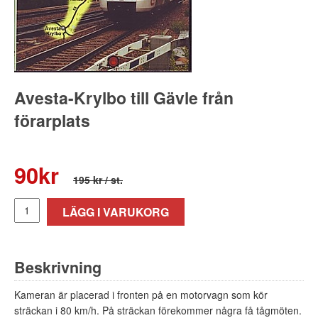
Avesta-Krylbo till Gävle från
förarplats
90
kr
195 kr
/ st.
LÄGG I VARUKORG
Beskrivning
Kameran är placerad i fronten på en motorvagn som kör
sträckan i 80 km/h. På sträckan förekommer några få tågmöten.