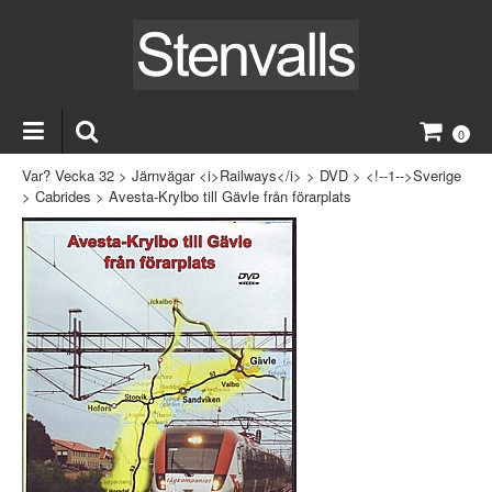
0
Var? Vecka 32
>
Järnvägar <i>Railways</i>
>
DVD
>
<!--1-->Sverige
>
Cabrides
>
Avesta-Krylbo till Gävle från förarplats