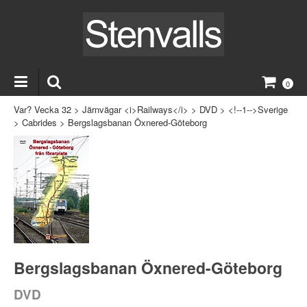
0
Var? Vecka 32
>
Järnvägar <i>Railways</i>
>
DVD
>
<!--1-->Sverige
>
Cabrides
>
Bergslagsbanan Öxnered-Göteborg
Bergslagsbanan Öxnered-Göteborg
DVD