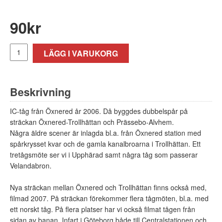
90
kr
LÄGG I VARUKORG
Beskrivning
IC-tåg från Öxnered år 2006. Då byggdes dubbelspår på
sträckan Öxnered-Trollhättan och Prässebo-Alvhem.
Några äldre scener är inlagda bl.a. från Öxnered station med
spårkrysset kvar och de gamla kanalbroarna i Trollhättan. Ett
tretågsmöte ser vi i Upphärad samt några tåg som passerar
Velandabron.
Nya sträckan mellan Öxnered och Trollhättan finns också med,
filmad 2007. På sträckan förekommer flera tågmöten, bl.a. med
ett norskt tåg. På flera platser har vi också filmat tågen från
sidan av banan. Infart i Göteborg både till Centralstationen och