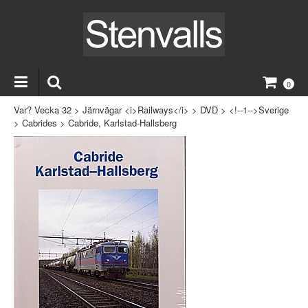
0
Var? Vecka 32
>
Järnvägar <i>Railways</i>
>
DVD
>
<!--1-->Sverige
>
Cabrides
>
Cabride, Karlstad-Hallsberg