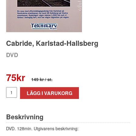
Cabride, Karlstad-Hallsberg
DVD
75
kr
149 kr
/ st.
LÄGG I VARUKORG
Beskrivning
DVD. 128min. Utgivarens beskrivning: