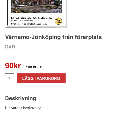
Värnamo-Jönköping från förarplats
DVD
90
kr
180 kr
/ st.
LÄGG I VARUKORG
Beskrivning
Utgivarens beskrivning: