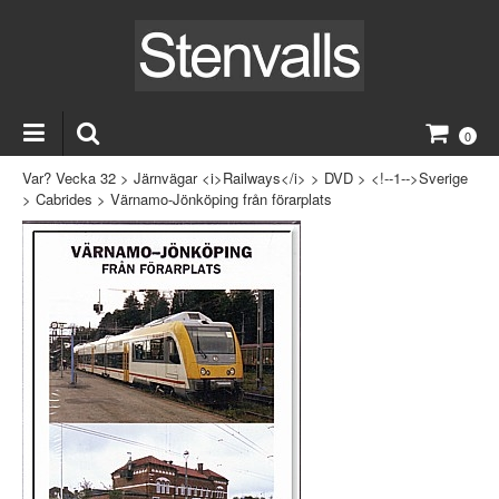
0
Var? Vecka 32
>
Järnvägar <i>Railways</i>
>
DVD
>
<!--1-->Sverige
>
Cabrides
>
Värnamo-Jönköping från förarplats