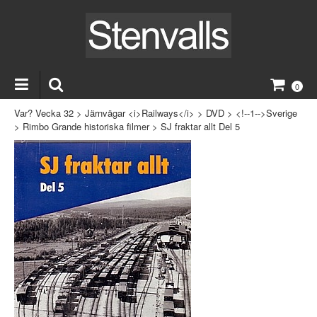
0
Var? Vecka 32
>
Järnvägar <i>Railways</i>
>
DVD
>
<!--1-->Sverige
>
Rimbo Grande historiska filmer
>
SJ fraktar allt Del 5