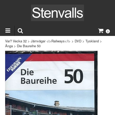
0
Var? Vecka 32
>
Järnvägar <i>Railways</i>
>
DVD
>
Tyskland
>
Ånga
>
Die Baureihe 50