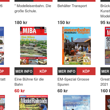
26
" Modelleisenbahn. Die
Behälter Transport
Brück
große Schule.
Kunst
Model
180 kr
150 kr
95 k
ÖP
MER INFO
KÖP
MER INFO
KÖP
MER 
tatt
Eine Bühne für die
EM-Spezial Grosse
Great
Bahn
Spuren
2021
60 kr
60 kr
160 