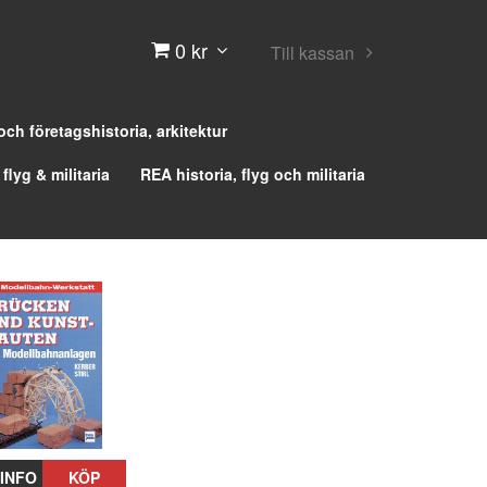
0 kr
Till kassan
 och företagshistoria, arkitektur
 flyg & militaria
REA historia, flyg och militaria
INFO
KÖP