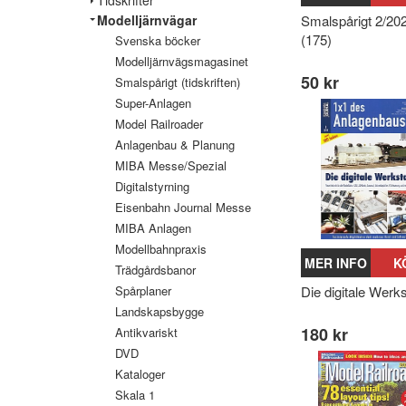
Modelljärnvägar
Smalspårigt 2/20
(175)
Svenska böcker
Modelljärnvägsmagasinet
50 kr
Smalspårigt (tidskriften)
Super-Anlagen
Model Railroader
Anlagenbau & Planung
MIBA Messe/Spezial
Digitalstyrning
Eisenbahn Journal Messe
MIBA Anlagen
Modellbahnpraxis
MER INFO
K
Trädgårdsbanor
Spårplaner
Die digitale Werks
Landskapsbygge
180 kr
Antikvariskt
DVD
Kataloger
Skala 1