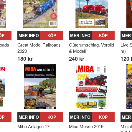
ÖP
MER INFO
KÖP
MER INFO
KÖP
MER 
roads
Great Model Railroads
Güterumschlag. Vorbild
Live 
2023
& Modell
nr)
180 kr
240 kr
120 
ÖP
MER INFO
KÖP
MER INFO
KÖP
MER 
Miba Anlagen 17
Miba Messe 2019
Minia