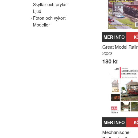
Skyltar och prylar
Ljud
Foton och vykort
Modeller
MER INFO
K
Great Model Rail
2022
180 kr
MER INFO
K
Mechanische