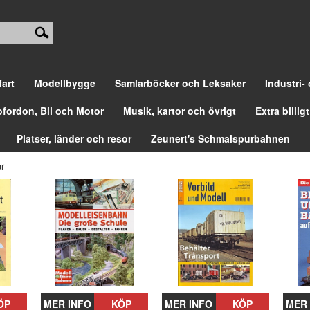
fart
Modellbygge
Samlarböcker och Leksaker
Industri-
ofordon, Bil och Motor
Musik, kartor och övrigt
Extra billigt
Platser, länder och resor
Zeunert's Schmalspurbahnen
r
ÖP
MER INFO
KÖP
MER INFO
KÖP
MER 