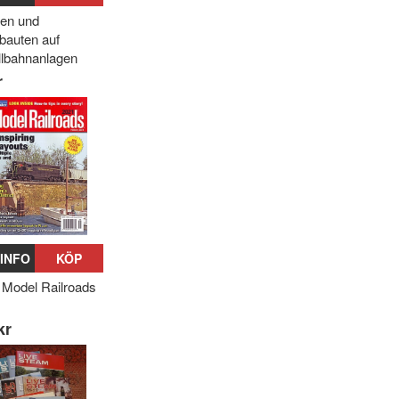
en und
bauten auf
lbahnanlagen
r
INFO
KÖP
 Model Railroads
kr