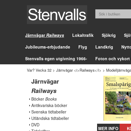
Järnvägar
Railways
Lokaltrafik
Sjökrig
Sjö
Jubileums-erbjudande
Flyg
Landkrig
Nytt
Stenvalls egen utgivning 1966-
Foton och vykort
Var? Vecka 32
>
Järnvägar <i>Railways</i>
>
Modelljärnväga
Järnvägar
Railways
Böcker
Books
Antikvariska böcker
Svenska tidtabeller
Utländska tidtabeller
DVD
MER INFO
K
Tidskrifter