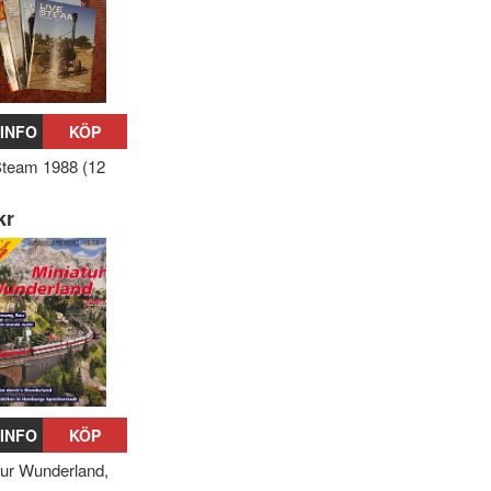
INFO
KÖP
Steam 1988 (12
kr
INFO
KÖP
tur Wunderland,