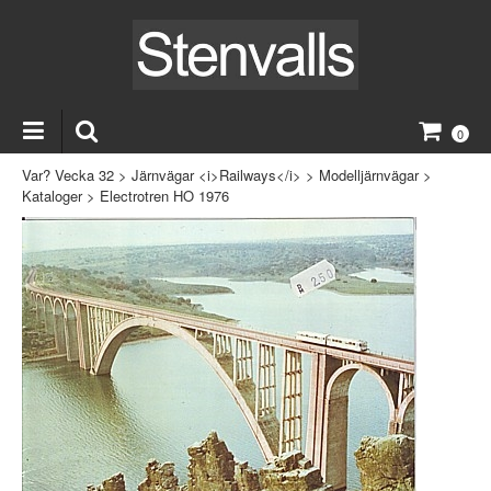
0
Var? Vecka 32
>
Järnvägar <i>Railways</i>
>
Modelljärnvägar
>
Kataloger
>
Electrotren HO 1976