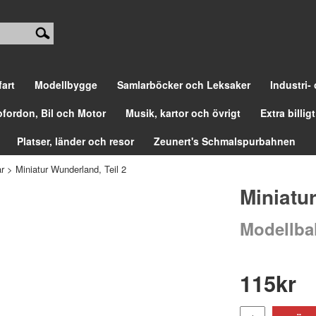
fart
Modellbygge
Samlarböcker och Leksaker
Industri-
ofordon, Bil och Motor
Musik, kartor och övrigt
Extra billigt
Platser, länder och resor
Zeunert's Schmalspurbahnen
r
>
Miniatur Wunderland, Teil 2
Miniatu
Modellbah
115
kr