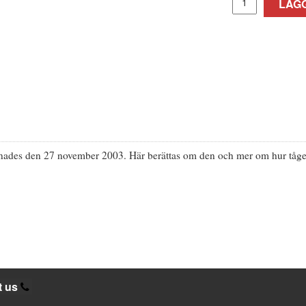
LÄGG
des den 27 november 2003. Här berättas om den och mer om hur tågen o
t us