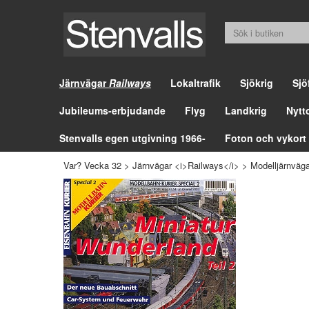
Järnvägar
Railways
Lokaltrafik
Sjökrig
Sjö
Jubileums-erbjudande
Flyg
Landkrig
Nytt
Stenvalls egen utgivning 1966-
Foton och vykort
Var? Vecka 32
>
Järnvägar <i>Railways</i>
>
Modelljärnväga