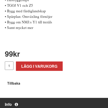
• TGOJ V1 och Z5
• Bygg med färdiglandskap
• Spårplan: Omväxling förnöjer
• Bygg om NMJ:s Y1 till treräls
• Samt mycket mer
99
kr
LÄGG I VARUKORG
Tillbaka
Info