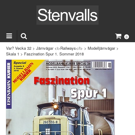
0
Var? Vecka 32
>
Järnvägar <i>Railways</i>
>
Modelljärnvägar
>
Skala 1
>
Faszination Spur 1. Sommer 2018