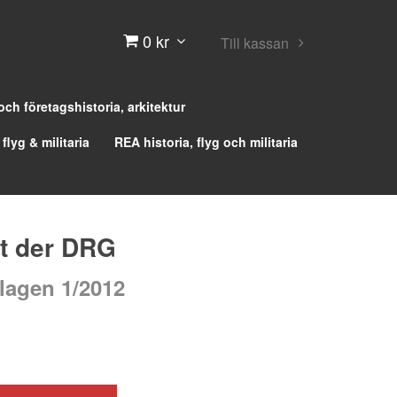
0 kr
Till kassan
 och företagshistoria, arkitektur
 flyg & militaria
REA historia, flyg och militaria
it der DRG
lagen 1/2012