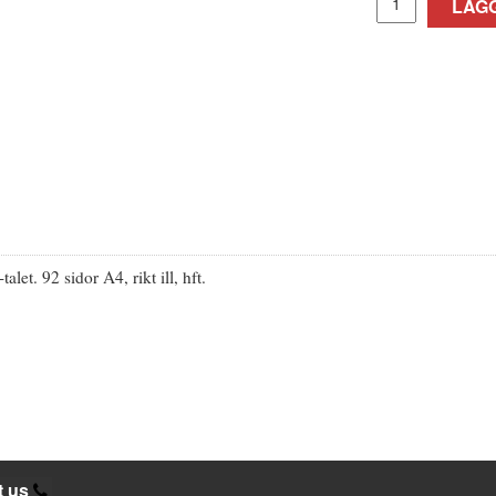
LÄGG
t. 92 sidor A4, rikt ill, hft.
t us