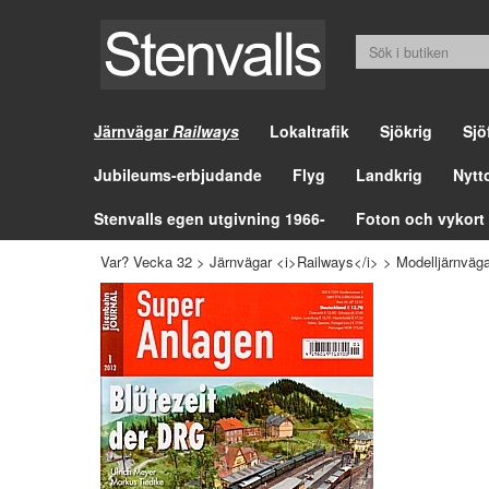
Järnvägar
Railways
Lokaltrafik
Sjökrig
Sjö
Jubileums-erbjudande
Flyg
Landkrig
Nytt
Stenvalls egen utgivning 1966-
Foton och vykort
Var? Vecka 32
>
Järnvägar <i>Railways</i>
>
Modelljärnväga