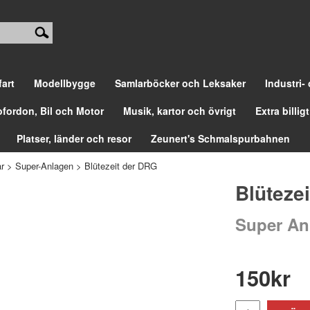
fart
Modellbygge
Samlarböcker och Leksaker
Industri-
ofordon, Bil och Motor
Musik, kartor och övrigt
Extra billigt
Platser, länder och resor
Zeunert's Schmalspurbahnen
r
>
Super-Anlagen
>
Blütezeit der DRG
Blüteze
Super An
150
kr