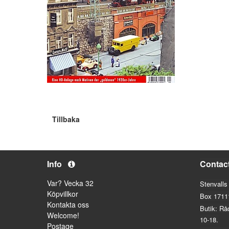
Tillbaka
Info
Contac
Var? Vecka 32
Stenvalls
Köpvillkor
Box 1711
Kontakta oss
Butik: Rå
Welcome!
10-18.
Postage