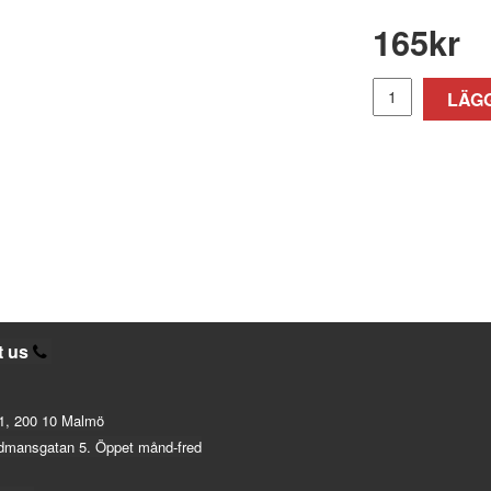
165
kr
LÄGG
t us
1, 200 10 Malmö
dmansgatan 5. Öppet månd-fred