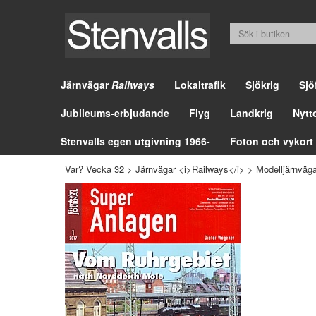
Järnvägar
Railways
Lokaltrafik
Sjökrig
Sjö
Jubileums-erbjudande
Flyg
Landkrig
Nytt
Stenvalls egen utgivning 1966-
Foton och vykort
Var? Vecka 32
>
Järnvägar <i>Railways</i>
>
Modelljärnväga