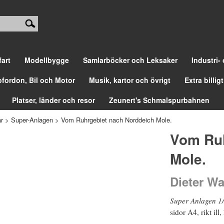
fart
Modellbygge
Samlarböcker och Leksaker
Industri-
ofordon, Bil och Motor
Musik, kartor och övrigt
Extra billigt
Platser, länder och resor
Zeunert's Schmalspurbahnen
r
>
Super-Anlagen
>
Vom Ruhrgebiet nach Norddeich Mole.
Vom Ruh
Mole.
Dieter W
Super Anlagen 1
sidor A4, rikt ill, 