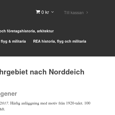
0 kr
Till kassan
 och företagshistoria, arkitektur
 flyg & militaria
REA historia, flyg och militaria
rgebiet nach Norddeich
agener
/2017
. Härlig anläggning med motiv från 1920-talet. 100
hft.