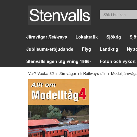
Järnvägar
Railways
Lokaltrafik
Sjökrig
Sjö
Jubileums-erbjudande
Flyg
Landkrig
Nytt
Stenvalls egen utgivning 1966-
Foton och vykort
Var? Vecka 32
>
Järnvägar <i>Railways</i>
>
Modelljärnväga