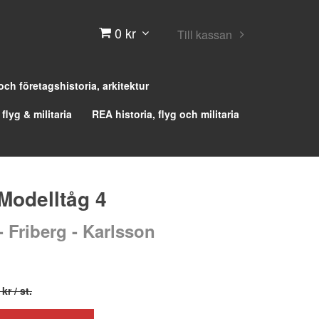
0 kr
Till kassan
 och företagshistoria, arkitektur
 flyg & militaria
REA historia, flyg och militaria
 Modelltåg 4
 Friberg - Karlsson
 kr
/ st.