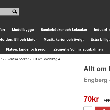
fart
Modellbygge
Samlarböcker och Leksaker
Industri-
ofordon, Bil och Motor
Musik, kartor och övrigt
Extra billigt
Platser, länder och resor
Zeunert's Schmalspurbahnen
r
>
Svenska böcker
>
Allt om Modelltåg 4
Allt om
Engberg -
70
kr
155