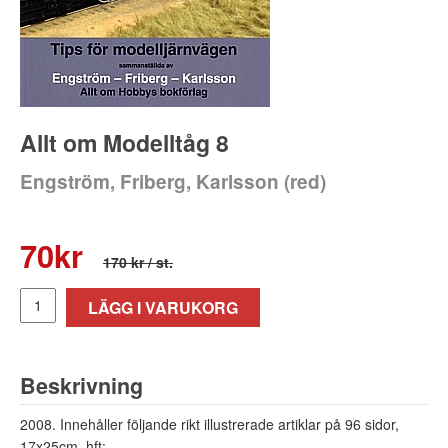
Allt om Modelltåg 8
Engström, Friberg, Karlsson (red)
70
kr
170 kr
/ st.
LÄGG I VARUKORG
Beskrivning
2008. Innehåller följande rikt illustrerade artiklar på 96 sidor,
17x25cm, hft: