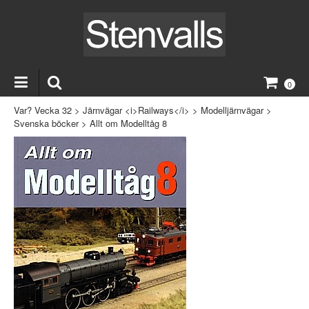
0
Var? Vecka 32
>
Järnvägar <i>Railways</i>
>
Modelljärnvägar
>
Svenska böcker
>
Allt om Modelltåg 8