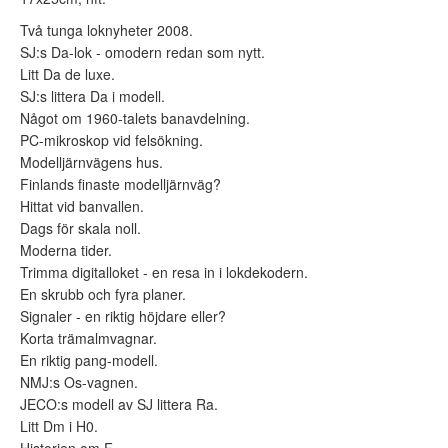
Två tunga loknyheter 2008.
SJ:s Da-lok - omodern redan som nytt.
Litt Da de luxe.
SJ:s littera Da i modell.
Något om 1960-talets banavdelning.
PC-mikroskop vid felsökning.
Modelljärnvägens hus.
Finlands finaste modelljärnväg?
Hittat vid banvallen.
Dags för skala noll.
Moderna tider.
Trimma digitalloket - en resa in i lokdekodern.
En skrubb och fyra planer.
Signaler - en riktig höjdare eller?
Korta trämalmvagnar.
En riktig pang-modell.
NMJ:s Os-vagnen.
JECO:s modell av SJ littera Ra.
Litt Dm i H0.
Historien om F.