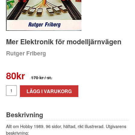
Mer Elektronik för modelljärnvägen
Rutger Friberg
80
kr
170 kr
/ st.
LÄGG I VARUKORG
Beskrivning
Allt om Hobby 1989. 96 sidor, häftad, rikt illustrerad. Utgivarens
beskrivning: