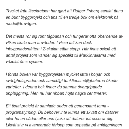
Trycket från läsekretsen har gjort att Rutger Friberg samlat ännu
en bunt byggprojekt och tips till en tredje bok om elektronik på
modelljärnvägen.
Det mesta rör sig runt tågbanan och fungerar ofta oberoende av
vilken skala man använder. I vissa fall kan dock
inbyggnadsmåtten i Z-skalan sätta stopp. Här finns också ett
antal projekt som vänder sig specifikt till Märklinrallarna med
växelströms-system.
I första boken var byggprojekten mycket lätta i början och
svårighetsgraden och samtidigt funktionsmöjligheterna ökade
vartefter. I denna bok finner du samma övergripande
uppläggning. Men nu har ribban höjts några centimeter.
Ett tiotal projekt är samlade under ett gemensamt tema -
programstyrning. Du behöver inte kunna ett skvatt om datorer
eller ha en sådan eller ens tycka att datorer intresserar dig.
Likväl styr vi avancerade förlopp som uppsatta på anläggningen