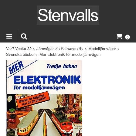
0
Var? Vecka 32
>
Järnvägar <i>Railways</i>
>
Modelljärnvägar
>
Svenska böcker
>
Mer Elektronik för modelljärnvägen