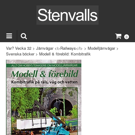
0
Var? Vecka 32
>
Järnvägar <i>Railways</i>
>
Modelljärnvägar
>
Svenska böcker
>
Modell & förebild: Kombitrafik