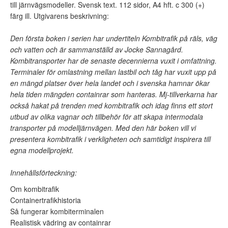
till järnvägsmodeller. Svensk text. 112 sidor, A4 hft. c 300 (+)
färg ill. Utgivarens beskrivning:
Den första boken i serien har undertiteln Kombitrafik på räls, väg
och vatten och är sammanställd av Jocke Sannagård.
Kombitransporter har de senaste decennierna vuxit i omfattning.
Terminaler för omlastning mellan lastbil och tåg har vuxit upp på
en mängd platser över hela landet och i svenska hamnar ökar
hela tiden mängden containrar som hanteras. Mj-tillverkarna har
också hakat på trenden med kombitrafik och idag finns ett stort
utbud av olika vagnar och tillbehör för att skapa intermodala
transporter på modelljärnvägen. Med den här boken vill vi
presentera kombitrafik i verkligheten och samtidigt inspirera till
egna modellprojekt.
Innehållsförteckning:
Om kombitrafik
Containertrafikhistoria
Så fungerar kombiterminalen
Realistisk vädring av containrar