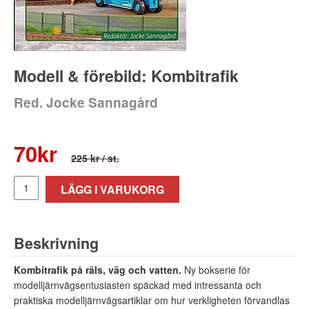
Modell & förebild: Kombitrafik
Red. Jocke Sannagård
70
kr
225 kr
/ st.
LÄGG I VARUKORG
Beskrivning
Kombitrafik på räls, väg och vatten.
Ny bokserie för
modelljärnvägsentusiasten späckad med intressanta och
praktiska modelljärnvägsartiklar om hur verkligheten förvandlas