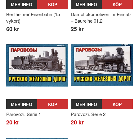
MER INFO
KÖP
MER INFO
KÖP
Bentheimer Eisenbahn (15
Dampflokomotiven im Einsatz
vykort)
– Baureihe 01.2
60 kr
25 kr
MER INFO
KÖP
MER INFO
KÖP
Parovozi. Serie 1
Parovozi. Serie 2
20 kr
20 kr