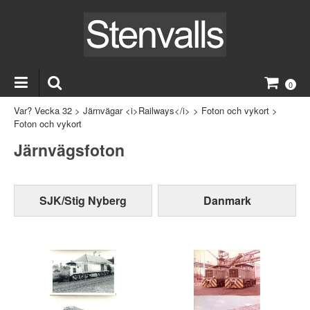
0
Var? Vecka 32
>
Järnvägar <i>Railways</i>
>
Foton och vykort
>
Foton och vykort
Järnvägsfoton
SJK/Stig Nyberg
Danmark