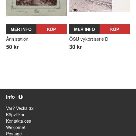
MER INFO
KÖP
MER INFO
KÖP
Ånn station
ÖSlJ vykort serie D
50 kr
30 kr
Info
Var? Vecka 32
Köpvillkor
Kontakta oss
Welcome!
Postage