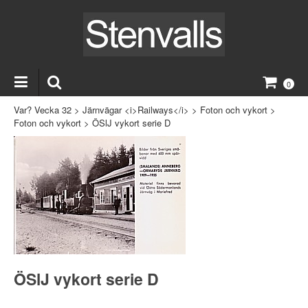
0
Var? Vecka 32
>
Järnvägar <i>Railways</i>
>
Foton och vykort
>
Foton och vykort
>
ÖSlJ vykort serie D
ÖSlJ vykort serie D