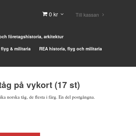
0 kr
Till kassan
 och företagshistoria, arkitektur
 flyg & militaria
REA historia, flyg och militaria
åg på vykort (17 st)
ka norska tåg, de flesta i färg. En del postgångna.