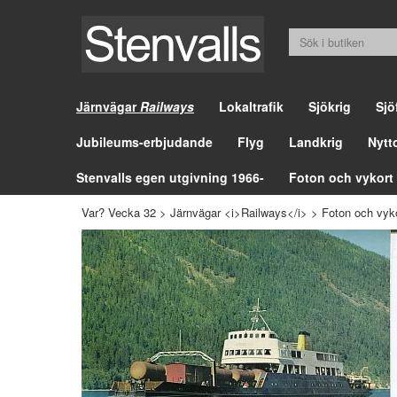
Järnvägar
Railways
Lokaltrafik
Sjökrig
Sjö
Jubileums-erbjudande
Flyg
Landkrig
Nytt
Stenvalls egen utgivning 1966-
Foton och vykort
Var? Vecka 32
>
Järnvägar <i>Railways</i>
>
Foton och vyk