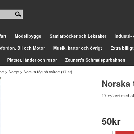
fart
Modellbygge
Samlarböcker och Leksaker
Industri-
ofordon, Bil och Motor
Musik, kartor och övrigt
Extra billigt
Platser, länder och resor
Zeunert's Schmalspurbahnen
ort
>
Norge
>
Norska tåg på vykort (17 st)
Norska t
17 vykort med oli
50
kr