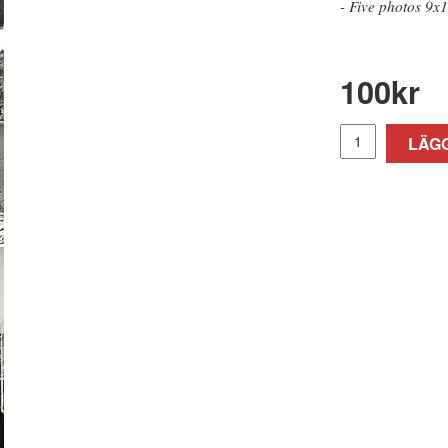
- Five photos 9x
100
kr
LÄGG