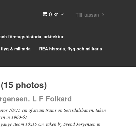
0 kr
Till kassan
 och företagshistoria, arkitektur
 flyg & militaria
REA historia, flyg och militaria
(15 photos)
rgensen. L F Folkard
hotos 10x15 cm of steam trains on Setesdalsbanen, taken
sen in 1960-61
 gauge steam 10x15 cm, taken by Svend Jørgensen in