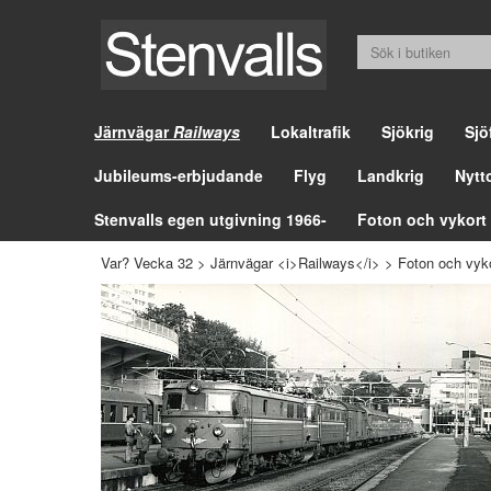
Järnvägar
Railways
Lokaltrafik
Sjökrig
Sjö
Jubileums-erbjudande
Flyg
Landkrig
Nytt
Stenvalls egen utgivning 1966-
Foton och vykort
Var? Vecka 32
>
Järnvägar <i>Railways</i>
>
Foton och vyk