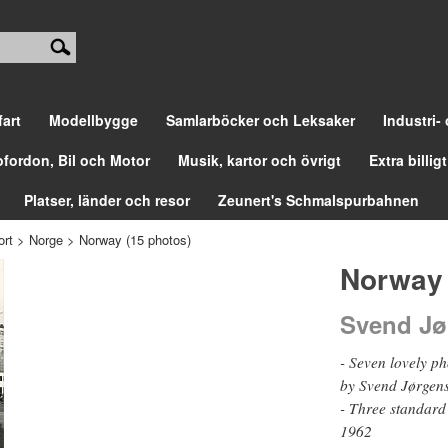
fart
Modellbygge
Samlarböcker och Leksaker
Industri-
ofordon, Bil och Motor
Musik, kartor och övrigt
Extra billigt
Platser, länder och resor
Zeunert's Schmalspurbahnen
ort
>
Norge
>
Norway (15 photos)
Norway 
Svend Jø
- Seven lovely p
by Svend Jørgen
- Three standard
1962