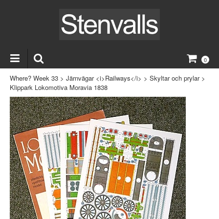
0
Where? Week 33
>
Järnvägar <i>Railways</i>
>
Skyltar och prylar
>
Klippark Lokomotiva Moravia 1838