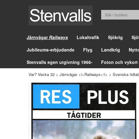
Järnvägar
Railways
Lokaltrafik
Sjökrig
Sjö
Jubileums-erbjudande
Flyg
Landkrig
Nytt
Stenvalls egen utgivning 1966-
Foton och vykort
Var? Vecka 32
>
Järnvägar <i>Railways</i>
>
Svenska tidtab