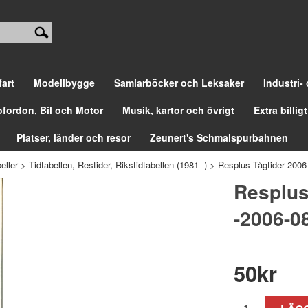
fart
Modellbygge
Samlarböcker och Leksaker
Industri-
ofordon, Bil och Motor
Musik, kartor och övrigt
Extra billigt
Platser, länder och resor
Zeunert's Schmalspurbahnen
eller
>
Tidtabellen, Restider, Rikstidtabellen (1981- )
>
Resplus Tågtider 2006
Resplus
-2006-0
50
kr