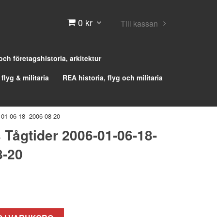
0 kr
Till kassan
 och företagshistoria, arkitektur
 flyg & militaria
REA historia, flyg och militaria
-01-06-18--2006-08-20
 Tågtider 2006-01-06-18-
8-20