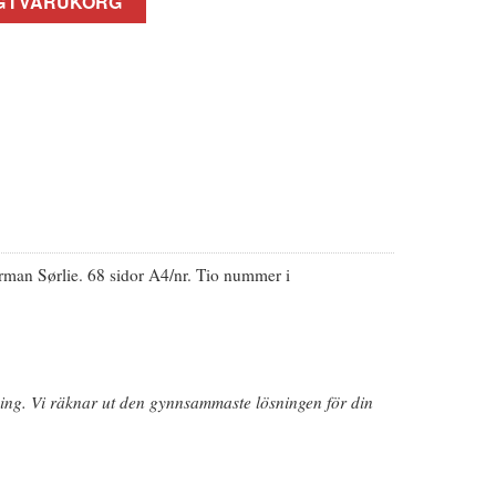
 I VARUKORG
erman Sørlie. 68 sidor A4/nr. Tio nummer i
dning. Vi räknar ut den gynnsammaste lösningen för din