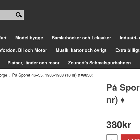
fart
Modellbygge
Samlarböcker och Leksaker
Industri-
ofordon, Bil och Motor
Musik, kartor och övrigt
Extra billigt
Platser, länder och resor
Zeunert's Schmalspurbahnen
orge
>
På Sporet 46–55, 1986-1988 (10 nr) &#9830;
På Spor
nr) ♦
380
kr