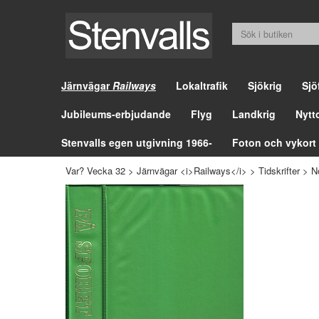
Järnvägar
Railways
Lokaltrafik
Sjökrig
Sjö
Jubileums-erbjudande
Flyg
Landkrig
Nytt
Stenvalls egen utgivning 1966-
Foton och vykort
Var? Vecka 32
>
Järnvägar <i>Railways</i>
>
Tidskrifter
>
N