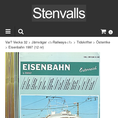
0
Var? Vecka 32
>
Järnvägar <i>Railways</i>
>
Tidskrifter
>
Österrike
>
Eisenbahn 1997 (12 nr)