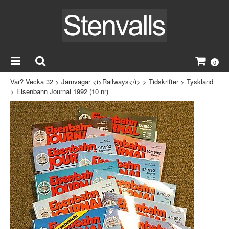
0
Var? Vecka 32
>
Järnvägar <i>Railways</i>
>
Tidskrifter
>
Tyskland
>
Eisenbahn Journal 1992 (10 nr)