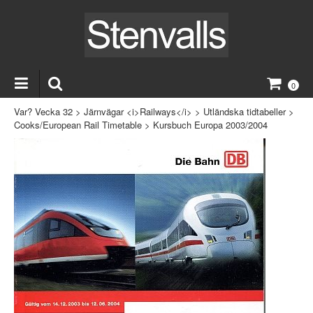
0
Var? Vecka 32
>
Järnvägar <i>Railways</i>
>
Utländska tidtabeller
>
Cooks/European Rail Timetable
>
Kursbuch Europa 2003/2004