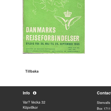
Tillbaka
Info
Contac
Var? Vecka 32
Stenvalls
Köpvillkor
Box 1711