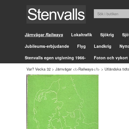
Järnvägar
Railways
Lokaltrafik
Sjökrig
Sjö
Jubileums-erbjudande
Flyg
Landkrig
Nytt
Stenvalls egen utgivning 1966-
Foton och vykort
Var? Vecka 32
>
Järnvägar <i>Railways</i>
>
Utländska tidta