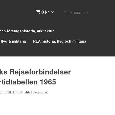
0 kr
Till kassan
 och företagshistoria, arkitektur
 flyg & militaria
REA historia, flyg och militaria
s Rejseforbindelser
idtabellen 1965
, hft. Ett lätt slitet exemplar.