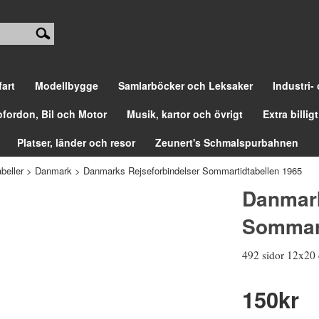
fart
Modellbygge
Samlarböcker och Leksaker
Industri-
ofordon, Bil och Motor
Musik, kartor och övrigt
Extra billigt
Platser, länder och resor
Zeunert's Schmalspurbahnen
beller
>
Danmark
>
Danmarks Rejseforbindelser Sommartidtabellen 1965
Danmark
Sommart
492 sidor 12x20 cm
150
kr