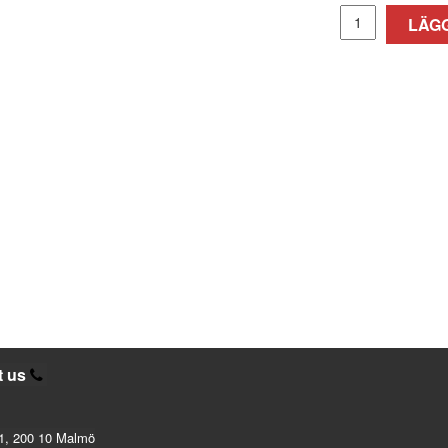
LÄGG
t us
1, 200 10 Malmö