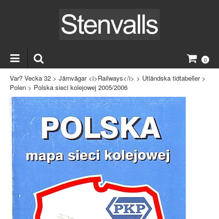
0
Var? Vecka 32
>
Järnvägar <i>Railways</i>
>
Utländska tidtabeller
>
Polen
>
Polska sieci kolejowej 2005/2006