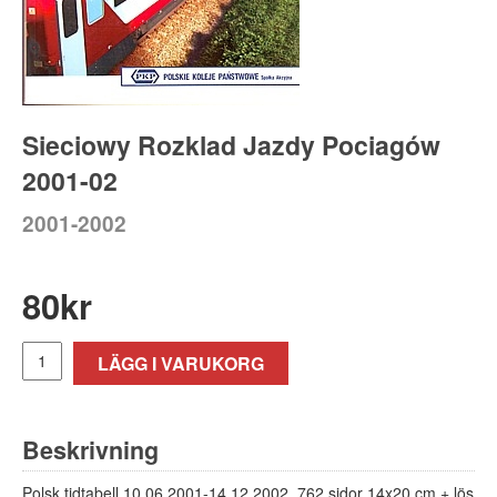
Sieciowy Rozklad Jazdy Pociagów
2001-02
2001-2002
80
kr
LÄGG I VARUKORG
Beskrivning
Polsk tidtabell 10.06.2001-14.12.2002. 762 sidor 14x20 cm + lös