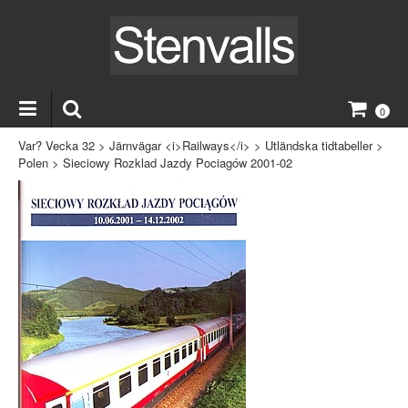
0
Var? Vecka 32
>
Järnvägar <i>Railways</i>
>
Utländska tidtabeller
>
Polen
>
Sieciowy Rozklad Jazdy Pociagów 2001-02