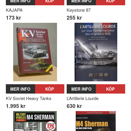
MER INFO
KÖP
MER INFO
KÖP
KAJAPA
Keystone 87
173 kr
255 kr
MER INFO
KÖP
MER INFO
KÖP
KV Soviet Heavy Tanks
L’Artillerie Lourde
1.995 kr
630 kr