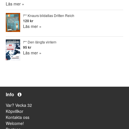
Läs mer »
!** Knaurs bildatlas Dritten Reich
120 kr
Läs mer »
!** Den längta vintern
95 kr
Läs mer »
Info
Var? Vecka 32
Köpvillkor
Kontakta oss
Welcome!