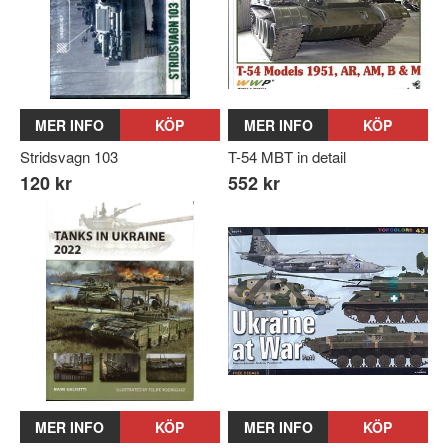
MER INFO
KÖP
MER INFO
KÖP
Stridsvagn 103
T-54 MBT in detail
120 kr
552 kr
MER INFO
KÖP
MER INFO
KÖP