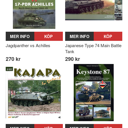
MER INFO
KÖP
MER INFO
KÖP
Jagdpanther vs Achilles
Japanese Type 74 Main Battle
Tank
270 kr
290 kr