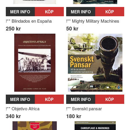
MER INFO
KÖP
MER INFO
KÖP
!** Blindados en España
!** Mighty Military Machines
250 kr
50 kr
MER INFO
KÖP
MER INFO
KÖP
!** Objetivo Africa
!** Svenskt pansar
340 kr
180 kr