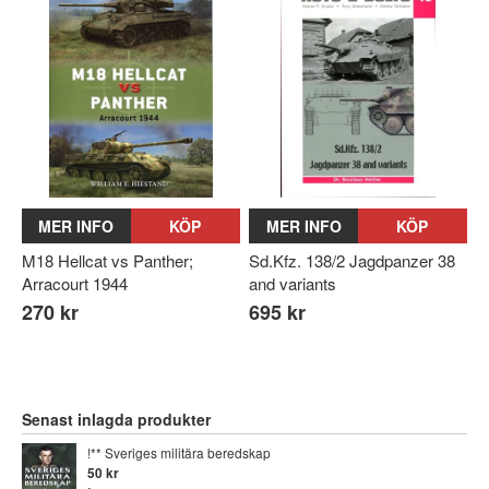
MER INFO
KÖP
MER INFO
KÖP
M18 Hellcat vs Panther;
Sd.Kfz. 138/2 Jagdpanzer 38
Arracourt 1944
and variants
270 kr
695 kr
Senast inlagda produkter
!** Sveriges militära beredskap
50 kr