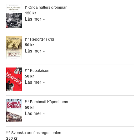
!* Onda nätters drömmar
120 kr
Läs mer »
!** Reporter i krig
50 kr
Läs mer »
!** Kubakrisen
50 kr
Läs mer »
!** Bombmål Köpenhamn
50 kr
Läs mer »
!** Svenska arméns regementen
250 kr