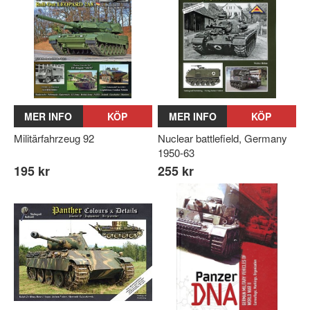
MER INFO
KÖP
MER INFO
KÖP
Militärfahrzeug 92
Nuclear battlefield, Germany
1950-63
195 kr
255 kr