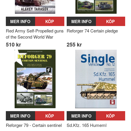
MER INFO
KÖP
MER INFO
KÖP
Red Army Self-Propelled guns
Reforger 74 Certain pledge
of the Second World War
510 kr
255 kr
MER INFO
KÖP
MER INFO
KÖP
Reforger 79 - Certain sentinel
Sd.Kfz. 165 Humeml