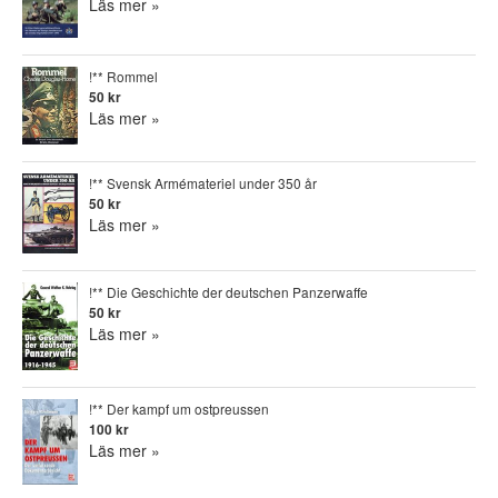
Läs mer »
!** Rommel
50 kr
Läs mer »
!** Svensk Armémateriel under 350 år
50 kr
Läs mer »
!** Die Geschichte der deutschen Panzerwaffe
50 kr
Läs mer »
!** Der kampf um ostpreussen
100 kr
Läs mer »