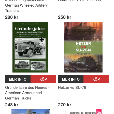
German Wheeled Artillery
Tractors
280 kr
250 kr
MER INFO
KÖP
MER INFO
KÖP
Gründerjahre des Heeres -
Hetzer vs SU-76
American Armour and
German Trucks
248 kr
270 kr