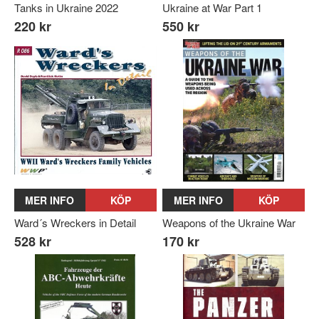
Tanks in Ukraine 2022
Ukraine at War Part 1
220 kr
550 kr
MER INFO
KÖP
MER INFO
KÖP
Ward´s Wreckers in Detail
Weapons of the Ukraine War
528 kr
170 kr