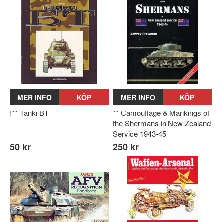
MER INFO
KÖP
MER INFO
KÖP
!** Tanki BT
** Camouflage & Marikings of
the Shermans in New Zealand
Service 1943-45
50 kr
250 kr