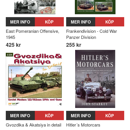
MER INFO
KÖP
MER INFO
KÖP
East Pomeranian Offensive,
Frankendivision - Cold War
1945
Panzer Division
425 kr
255 kr
MER INFO
KÖP
MER INFO
KÖP
Gvozdika & Akatsiya in detail
Hitler´s Motorcars