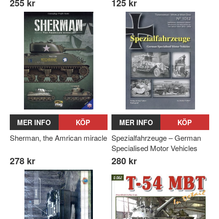
255 kr
125 kr
MER INFO
KÖP
MER INFO
KÖP
Sherman, the Amrican miracle
Spezialfahrzeuge – German
Specialised Motor Vehicles
278 kr
280 kr