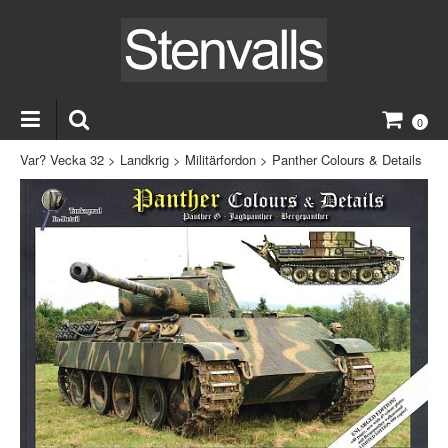
0
Var? Vecka 32
>
Landkrig
>
Militärfordon
>
Panther Colours & Details