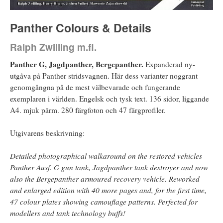
Panther Colours & Details
Ralph Zwilling m.fl.
Panther G, Jagdpanther, Bergepanther.
Expanderad ny-
utgåva på Panther stridsvagnen. Här dess varianter noggrant
genomgångna på de mest välbevarade och fungerande
exemplaren i världen. Engelsk och tysk text. 136 sidor, liggande
A4. mjuk pärm. 280 färgfoton och 47 färgprofiler.
Utgivarens beskrivning:
Detailed photographical walkaround on the restored vehicles
Panther Ausf. G gun tank, Jagdpanther tank destroyer and now
also the Bergepanther armoured recovery vehicle. Reworked
and enlarged edition with 40 more pages and, for the first time,
47 colour plates showing camouflage patterns. Perfected for
modellers and tank technology buffs!