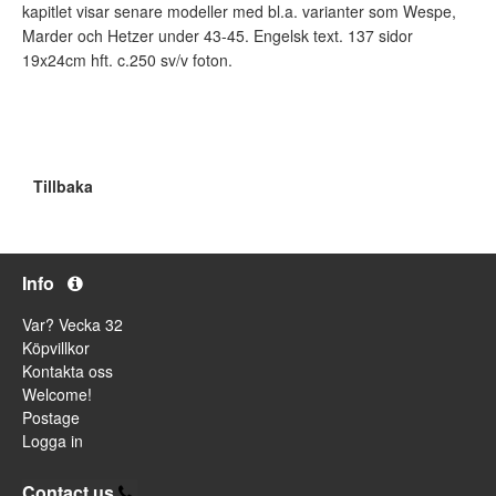
kapitlet visar senare modeller med bl.a. varianter som Wespe,
Marder och Hetzer under 43-45. Engelsk text. 137 sidor
19x24cm hft. c.250 sv/v foton.
Tillbaka
Info
Var? Vecka 32
Köpvillkor
Kontakta oss
Welcome!
Postage
Logga in
Contact us