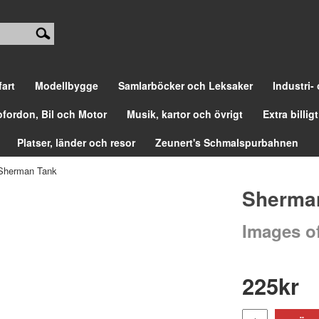
fart
Modellbygge
Samlarböcker och Leksaker
Industri-
ofordon, Bil och Motor
Musik, kartor och övrigt
Extra billigt
Platser, länder och resor
Zeunert's Schmalspurbahnen
Sherman Tank
Sherma
Images o
225
kr