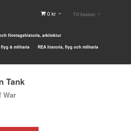
0 kr
Till kassan
 och företagshistoria, arkitektur
 flyg & militaria
REA historia, flyg och militaria
n Tank
f War