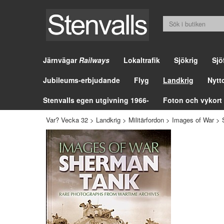
Järnvägar
Railways
Lokaltrafik
Sjökrig
Sjö
Jubileums-erbjudande
Flyg
Landkrig
Nytt
Stenvalls egen utgivning 1966-
Foton och vykort
Var? Vecka 32
>
Landkrig
>
Militärfordon
>
Images of War
>