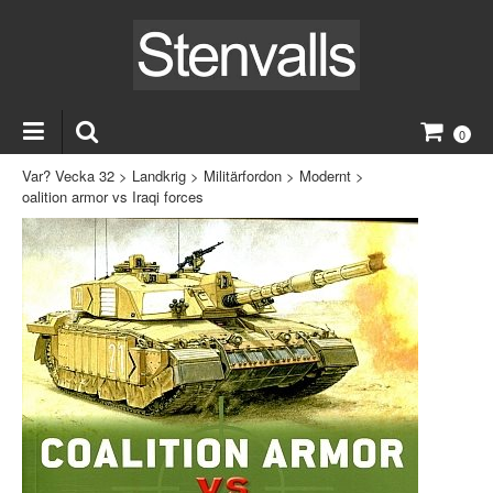
0
Var? Vecka 32
>
Landkrig
>
Militärfordon
>
Modernt
>
oalition armor vs Iraqi forces