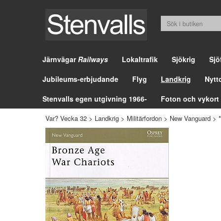
Järnvägar
Railways
Lokaltrafik
Sjökrig
Sjö
Jubileums-erbjudande
Flyg
Landkrig
Nytt
Stenvalls egen utgivning 1966-
Foton och vykort
Var? Vecka 32
>
Landkrig
>
Militärfordon
>
New Vanguard
>