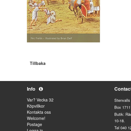
Tillbaka
Info
Contac
Var? Vecka 32
Stenvalls
Köpvillkor
Box 1711
Kontakta oss
Butik: Rå
Welcome!
10-18.
Postage
Tel 040 1
Logga in