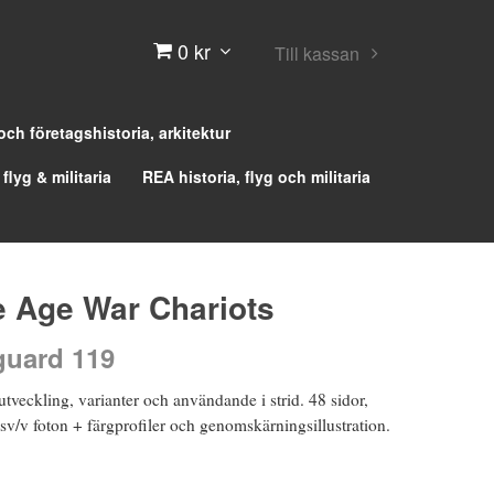
0 kr
Till kassan
 och företagshistoria, arkitektur
 flyg & militaria
REA historia, flyg och militaria
e Age War Chariots
uard 119
 utveckling, varianter och användande i strid. 48 sidor,
v/v foton + färgprofiler och genomskärningsillustration.