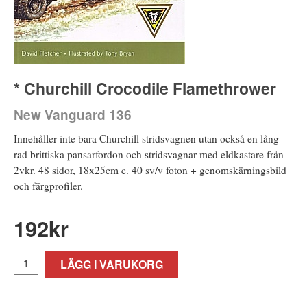
* Churchill Crocodile Flamethrower
New Vanguard 136
Innehåller inte bara Churchill stridsvagnen utan också en lång
rad brittiska pansarfordon och stridsvagnar med eldkastare från
2vkr. 48 sidor, 18x25cm c. 40 sv/v foton + genomskärningsbild
och färgprofiler.
192
kr
LÄGG I VARUKORG