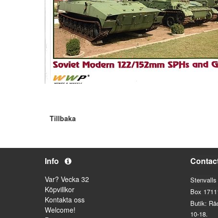
Tillbaka
Info
Contac
Var? Vecka 32
Stenvalls
Köpvillkor
Box 1711
Kontakta oss
Butik: Rå
Welcome!
10-18.