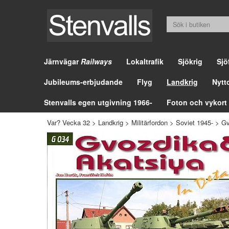
Järnvägar
Railways
Lokaltrafik
Sjökrig
Sjö
Jubileums-erbjudande
Flyg
Landkrig
Nytt
Stenvalls egen utgivning 1966-
Foton och vykort
Var? Vecka 32
>
Landkrig
>
Militärfordon
>
Soviet 1945-
>
Gv