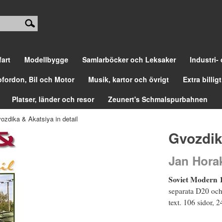
fart
Modellbygge
Samlarböcker och Leksaker
Industri-
ofordon, Bil och Motor
Musik, kartor och övrigt
Extra billigt
Platser, länder och resor
Zeunert's Schmalspurbahnen
ozdika & Akatsiya in detail
Gvozdik
Jan Horak
Soviet Modern 
separata D20 och 
text. 106 sidor,