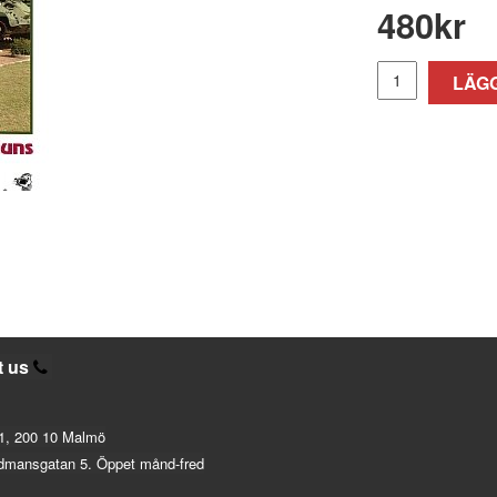
480
kr
LÄGG
t us
1, 200 10 Malmö
dmansgatan 5. Öppet månd-fred