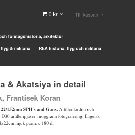
0 kr
Till kassan
 och företagshistoria, arkitektur
 flyg & militaria
REA historia, flyg och militaria
a & Akatsiya in detail
, Frantisek Koran
122/152mm SPH´s and Guns.
Artillerifordon och
D30 artilleripjäser i noggrann fotografering. Engelsk
 24x22cm mjuk pärm. c 180 ill