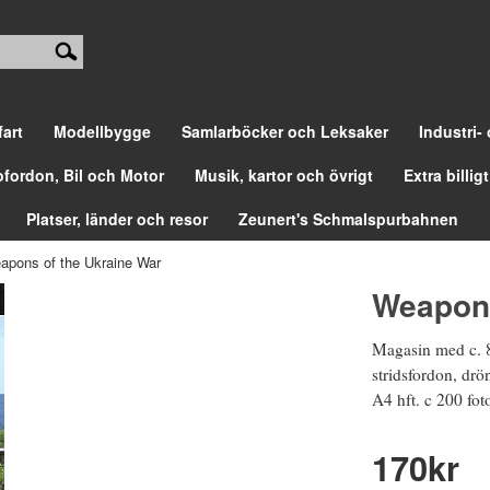
fart
Modellbygge
Samlarböcker och Leksaker
Industri-
ofordon, Bil och Motor
Musik, kartor och övrigt
Extra billigt
Platser, länder och resor
Zeunert's Schmalspurbahnen
apons of the Ukraine War
Weapons
Magasin med c. 
stridsfordon, drö
A4 hft. c 200 fot
170
kr