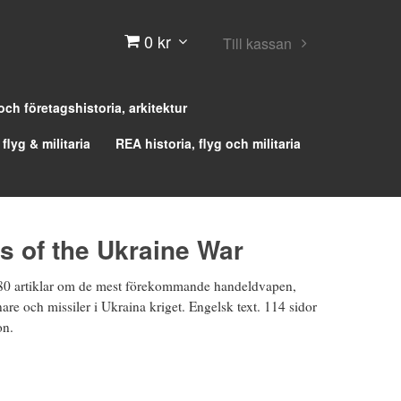
0 kr
Till kassan
 och företagshistoria, arkitektur
 flyg & militaria
REA historia, flyg och militaria
 of the Ukraine War
80 artiklar om de mest förekommande handeldvapen,
nare och missiler i Ukraina kriget. Engelsk text. 114 sidor
on.