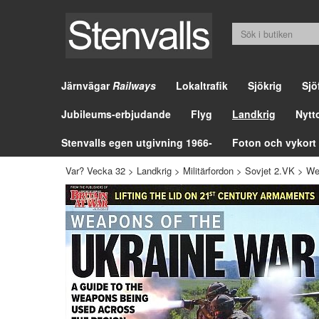
Järnvägar
Railways
Lokaltrafik
Sjökrig
Sjö
Jubileums-erbjudande
Flyg
Landkrig
Nytt
Stenvalls egen utgivning 1966-
Foton och vykort
Var? Vecka 32
>
Landkrig
>
Militärfordon
>
Sovjet 2.VK
>
We