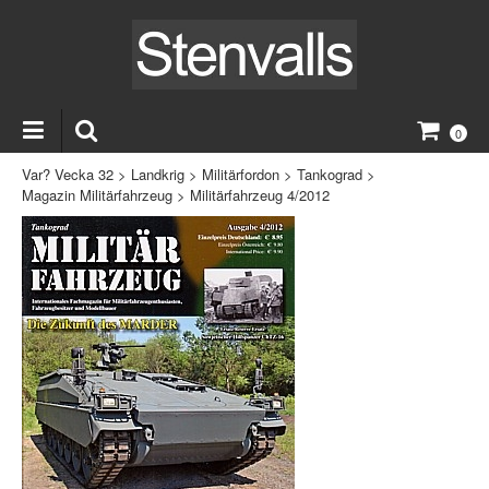
0
Var? Vecka 32
>
Landkrig
>
Militärfordon
>
Tankograd
>
Magazin Militärfahrzeug
>
Militärfahrzeug 4/2012