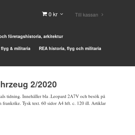
0 kr
Till kassan
 och företagshistoria, arkitektur
 flyg & militaria
REA historia, flyg och militaria
ahrzeug 2/2020
als tidning. Innehåller bla .Leopard 2A7V och besök på
frankrike. Tysk text. 60 sidor A4 hft. c. 120 ill. Artiklar