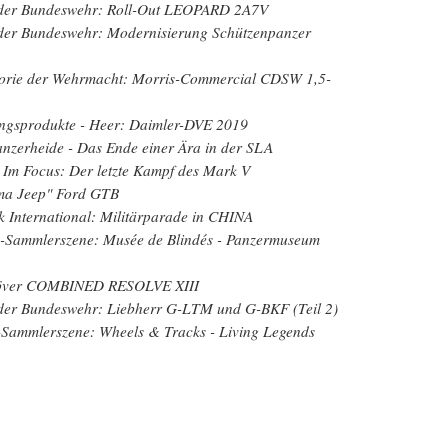
 der Bundeswehr: Roll-Out LEOPARD 2A7V
 der Bundeswehr: Modernisierung Schützenpanzer
storie der Wehrmacht: Morris-Commercial CDSW 1,5-
ungsprodukte - Heer: Daimler-DVE 2019
Panzerheide - Das Ende einer Ära in der SLA
- Im Focus: Der letzte Kampf des Mark V
ma Jeep" Ford GTB
k International: Militärparade in CHINA
s-Sammlerszene: Musée de Blindés - Panzermuseum
över COMBINED RESOLVE XIII
 der Bundeswehr: Liebherr G-LTM und G-BKF (Teil 2)
-Sammlerszene: Wheels & Tracks - Living Legends