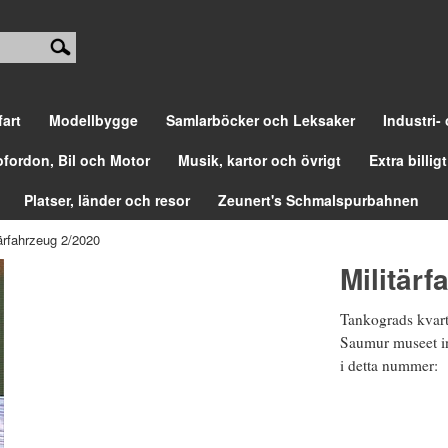
fart
Modellbygge
Samlarböcker och Leksaker
Industri-
ofordon, Bil och Motor
Musik, kartor och övrigt
Extra billigt
Platser, länder och resor
Zeunert's Schmalspurbahnen
tärfahrzeug 2/2020
Militärf
Tankograds kvart
Saumur museet in 
i detta nummer: