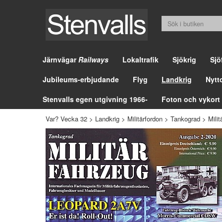
Järnvägar
Railways
Lokaltrafik
Sjökrig
Sjö
Jubileums-erbjudande
Flyg
Landkrig
Nytt
Stenvalls egen utgivning 1966-
Foton och vykort
Var? Vecka 32
>
Landkrig
>
Militärfordon
>
Tankograd
>
Mili