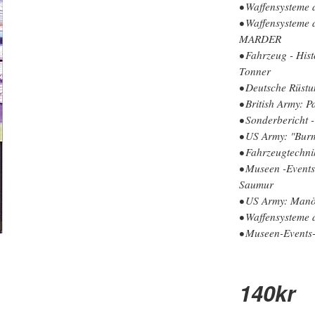
• Waffensysteme
• Waffensysteme
MARDER
• Fahrzeug - Hi
Tonner
• Deutsche Rüst
• British Army: 
• Sonderbericht 
• US Army: "Bur
• Fahrzeugtechni
• Museen -Event
Saumur
• US Army: Man
• Waffensysteme
• Museen-Events
140
kr