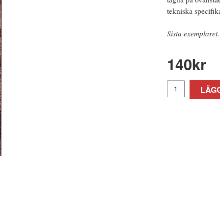
tekniska specifika
Sista exemplaret.
140
kr
LÄGG