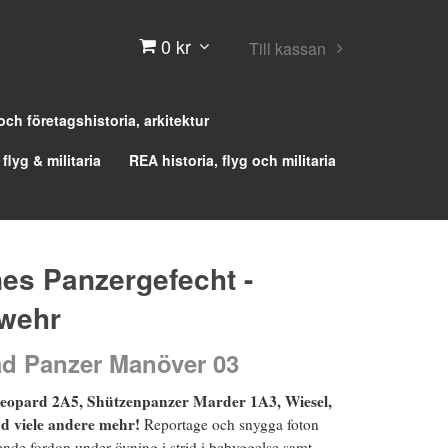
0 kr
Till kassan
 och företagshistoria, arkitektur
 flyg & militaria
REA historia, flyg och militaria
nes Panzergefecht -
wehr
d Panzer Manöver 03
opard 2A5, Shützenpanzer Marder 1A3, Wiesel,
d viele andere mehr!
Reportage och snygga foton
ende fordon under övning i strid i bebyggelse samt