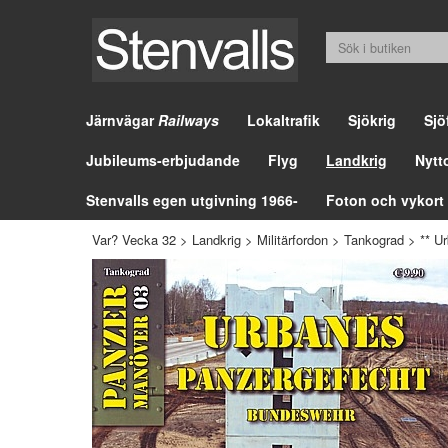
Järnvägar
Railways
Lokaltrafik
Sjökrig
Sjö
Jubileums-erbjudande
Flyg
Landkrig
Nytt
Stenvalls egen utgivning 1966-
Foton och vykort
Var? Vecka 32
>
Landkrig
>
Militärfordon
>
Tankograd
>
** U