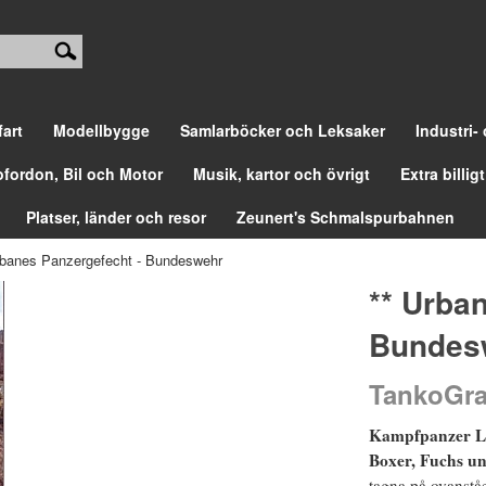
fart
Modellbygge
Samlarböcker och Leksaker
Industri-
ofordon, Bil och Motor
Musik, kartor och övrigt
Extra billigt
Platser, länder och resor
Zeunert's Schmalspurbahnen
rbanes Panzergefecht - Bundeswehr
** Urba
Bundes
TankoGra
Kampfpanzer Le
Boxer, Fuchs un
tagna på ovanstå