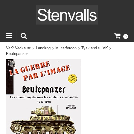
0
Var? Vecka 32
>
Landkrig
>
Militärfordon
>
Tyskland 2. VK
>
Beutepanzer