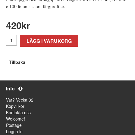
c 100 foton + stora färgprofiler.
420
kr
LÄGG I VARUKORG
Tillbaka
Info
Var? Vecka 32
Köpvillkor
Kontakta oss
Welcome!
Postage
Logga in