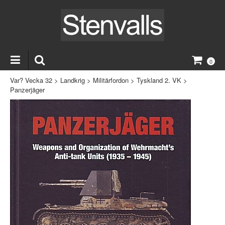
0
Var? Vecka 32
>
Landkrig
>
Militärfordon
>
Tyskland 2. VK
>
Panzerjäger